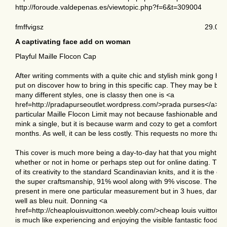
http://foroude.valdepenas.es/viewtopic.php?f=6&t=309004
fmffvigsz
29.05.
A captivating face add on woman
Playful Maille Flocon Cap
After writing comments with a quite chic and stylish mink gong hat,
put on discover how to bring in this specific cap. They may be by 
many different styles, one is classy then one is <a
href=http://pradapurseoutlet.wordpress.com/>prada purses</a> fu
particular Maille Flocon Limit may not because fashionable and sp
mink a single, but it is because warm and cozy to get a comfortabl
months. As well, it can be less costly. This requests no more than
This cover is much more being a day-to-day hat that you might us
whether or not in home or perhaps step out for online dating. That
of its creativity to the standard Scandinavian knits, and it is the c
the super craftsmanship, 91% wool along with 9% viscose. The act
present in mere one particular measurement but in 3 hues, darkish
well as bleu nuit. Donning <a
href=http://cheaplouisvuittonon.weebly.com/>cheap louis vuitton</
is much like experiencing and enjoying the visible fantastic food a