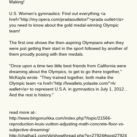
Making!
U.S. Women's gymnastics: Find out everything <a
href="http://my.opera.com/pradaoutletor/">prada outlet</a>
you need to know about the gold medal-winning Olympic
team!
The first one shows the then-aspiring Olympians when they
were just getting their start in the sport followed by another of
them proudly posing with their medals.
"Once upon a time two little best friends from California were
dreaming about the Olympics, to get to go there together,"
McKayla wrote. "They trained together, both make the
Olympic team <a href="http://lvwallets.yolasite.com/">lv
wallet</a> to represent U.S.A. in gymnastics in July 1, 2012...
And the rest is history."
read more at-:
http://www.bingonurkka.com/index.php?/topic/21566-
reproduction-louis-vuitton-adjusting-math-concrete-floor-vs-
subjective-dreaming/
http://chathai1.com/vb/showthread.php?p=27924#post27924